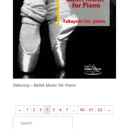
Debussy – Ballet Music for Piano
←
1
2
3
4
5
6
7
…
60
61
62
→