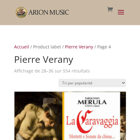
Accueil
/ Product label /
Pierre Verany
/ Page 4
Pierre Verany
Trié
Affichage de 28–36 sur 554 résultats
par
popularité