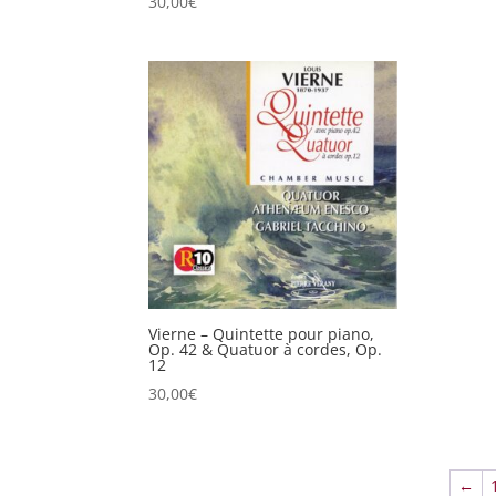
30,00
€
Vierne – Quintette pour piano,
Op. 42 & Quatuor à cordes, Op.
12
30,00
€
←