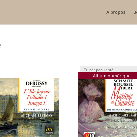
A propos
B
2
Album numérique
ité