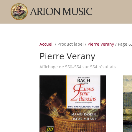
Accueil
/ Product label /
Pierre Verany
/ Page 6
Pierre Verany
Trié
Affichage de 550–554 sur 554 résultats
par
popular