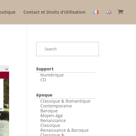
outique
Contact et Droits d’Utilisation
Support
Numérique
CD
époque
Classique & Romantique
Contemporaine
Baroque
Moyen-âge
Renaissance
Classique
Renaissance & Baroque
Classique &