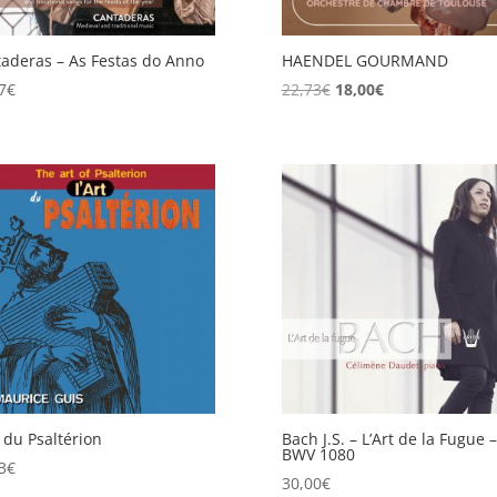
aderas – As Festas do Anno
HAENDEL GOURMAND
Le
Le
7
€
22,73
€
18,00
€
prix
prix
initial
actuel
était :
est :
22,73€.
18,00€.
t du Psaltérion
Bach J.S. – L’Art de la Fugue –
BWV 1080
3
€
30,00
€