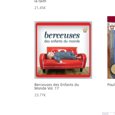
la faim
21,45
€
Berceuses des Enfants du
Poul
Monde Vol. 17
23,77
€