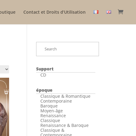
outique
Contact et Droits d’Utilisation
Support
CD
époque
Classique & Romantique
Contemporaine
Baroque
Moyen-âge
Renaissance
Classique
Renaissance & Baroque
Classique &
Contemporaine