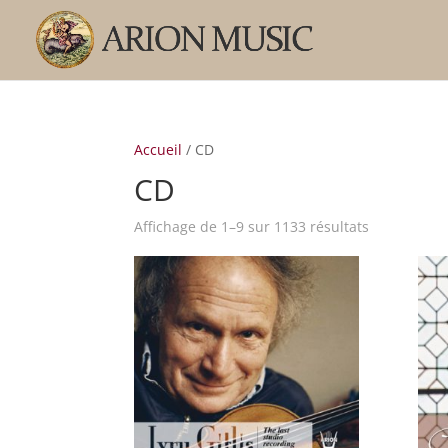
Accueil
/ CD
CD
Trié
Affichage de 1–9 sur 1133 résultats
par
popularité