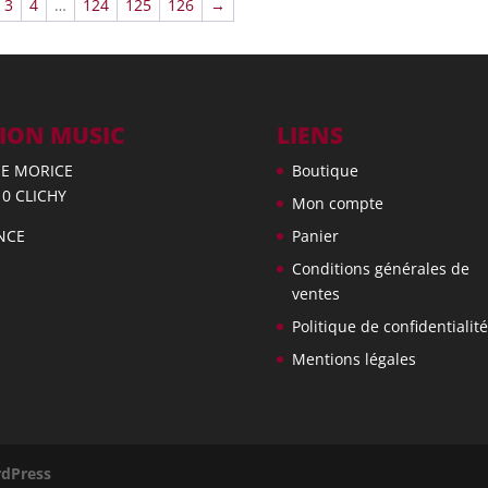
3
4
…
124
125
126
→
ION MUSIC
LIENS
UE MORICE
Boutique
10 CLICHY
Mon compte
NCE
Panier
Conditions générales de
ventes
Politique de confidentialité
Mentions légales
dPress