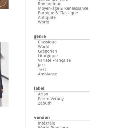
Romantique
Moyen-âge & Renaissance
Baroque & Classique
Antiquité
World
genre
Classique
World
Grégorien
Liturgique
Variété Française
Jazz
Test
Ambiance
label
Arion
Pierre Verany
Zebuth
version
Intégrale
World Premiere