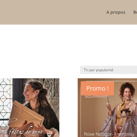
A propos
B
Promo !