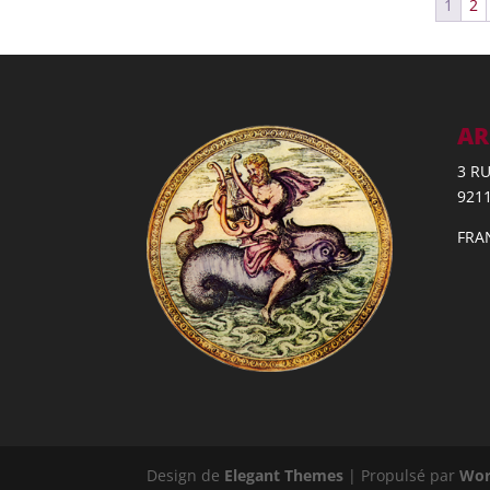
1
2
AR
3 R
921
FRA
Design de
Elegant Themes
| Propulsé par
Wor