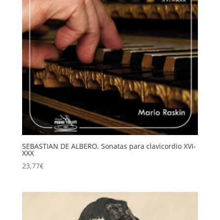
SEBASTIAN DE ALBERO, Sonatas para clavicordio XVI-
XXX
23,77
€