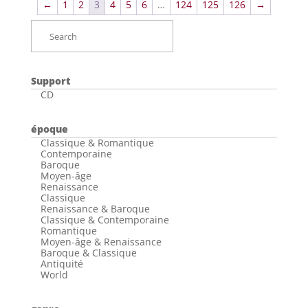
←
1
2
3
4
5
6
…
124
125
126
→
19,50€.
14,90€.
Support
CD
époque
Classique & Romantique
Contemporaine
Baroque
Moyen-âge
Renaissance
Classique
Renaissance & Baroque
Classique & Contemporaine
Romantique
Moyen-âge & Renaissance
Baroque & Classique
Antiquité
World