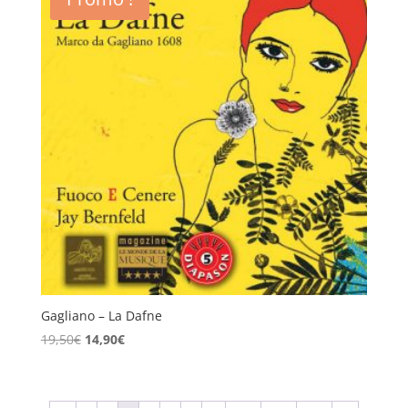
Gagliano – La Dafne
Le
Le
19,50
€
14,90
€
prix
prix
initial
actuel
était :
est :