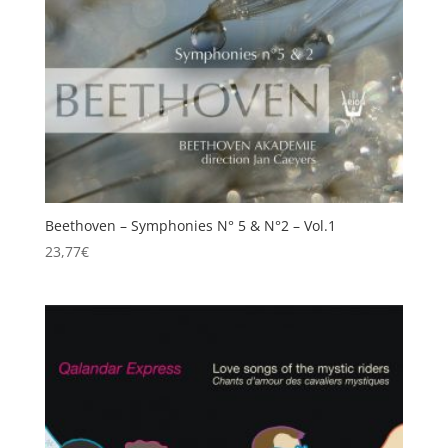
Beethoven – Symphonies N° 5 & N°2 – Vol.1
23,77
€