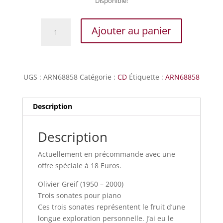
Disponible!
quantité
Ajouter au panier
de
OLIVIER
GREIF
-
UGS :
ARN68858
Catégorie :
CD
Étiquette :
ARN68858
TROIS
SONATES
POUR
Description
PIANO
Description
Actuellement en précommande avec une
offre spéciale à 18 Euros.
Olivier Greif (1950 – 2000)
Trois sonates pour piano
Ces trois sonates représentent le fruit d’une
longue exploration personnelle. J’ai eu le