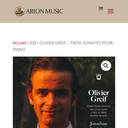
Accueil
/
CD
/ OLIVIER GREIF – TROIS SONATES POUR
PIANO