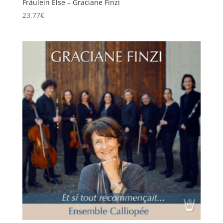
Fräulein Else – Graciane Finzi
23,77
€