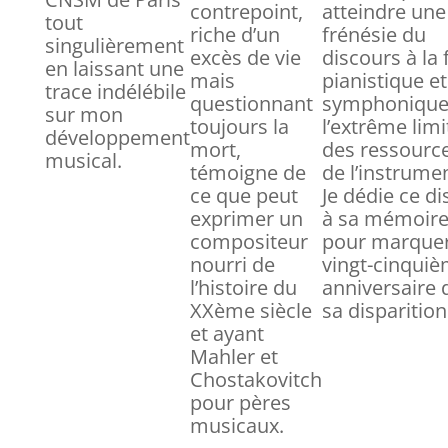
contrepoint,
atteindre une
tout
riche d’un
frénésie du
singulièrement
excès de vie
discours à la 
en laissant une
mais
pianistique et
trace indélébile
questionnant
symphonique
sur mon
toujours la
l’extrême limi
développement
mort,
des ressourc
musical.
témoigne de
de l’instrumen
ce que peut
Je dédie ce d
exprimer un
à sa mémoir
compositeur
pour marquer
nourri de
vingt-cinqui
l’histoire du
anniversaire 
XXème siècle
sa disparition
et ayant
Mahler et
Chostakovitch
pour pères
musicaux.