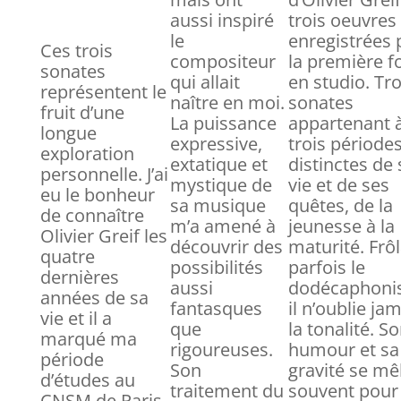
aussi inspiré
trois oeuvres
le
enregistrées 
Ces trois
compositeur
la première f
sonates
qui allait
en studio. Tro
représentent le
naître en moi.
sonates
fruit d’une
La puissance
appartenant 
longue
expressive,
trois période
exploration
extatique et
distinctes de 
personnelle. J’ai
mystique de
vie et de ses
eu le bonheur
sa musique
quêtes, de la
de connaître
m’a amené à
jeunesse à la
Olivier Greif les
découvrir des
maturité. Frô
quatre
possibilités
parfois le
dernières
aussi
dodécaphoni
années de sa
fantasques
il n’oublie ja
vie et il a
que
la tonalité. S
marqué ma
rigoureuses.
humour et sa
période
Son
gravité se mê
d’études au
traitement du
souvent pour
CNSM de Paris