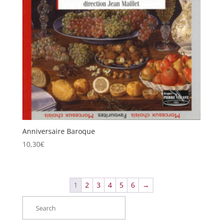
Anniversaire Baroque
10,30
€
1
2
3
4
5
6
→