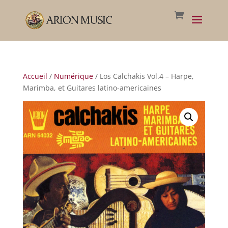
Accueil
/
Numérique
/ Los Calchakis Vol.4 – Harpe,
Marimba, et Guitares latino-americaines