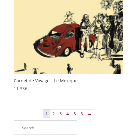
Carnet de Voyage – Le Mexique
11,33
€
1
2
3
4
5
6
→