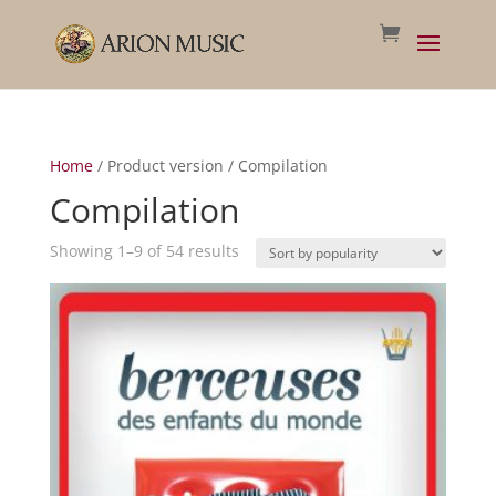
Home
/ Product version / Compilation
Compilation
Sorted
Showing 1–9 of 54 results
by
popularity