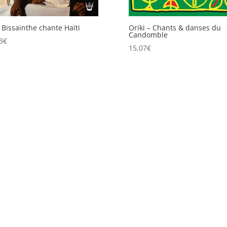
 Bissainthe chante Haïti
Oriki – Chants & danses du
Candomble
3
€
15,07
€