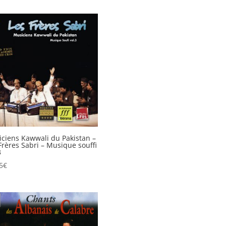
ciens Kawwali du Pakistan –
Frères Sabri – Musique souffi
3
5
€