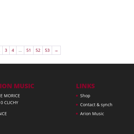
2
3
4
…
51
52
53
→
ION MUSIC
LINKS
UE MORICE
Shop
10 CLICHY
Contact & synch
NCE
Arion Music