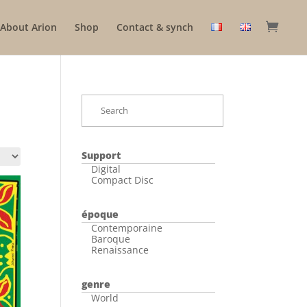
About Arion
Shop
Contact & synch
Support
Digital
Compact Disc
époque
Contemporaine
Baroque
Renaissance
genre
World