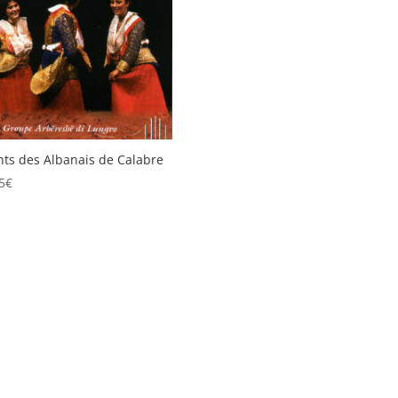
ts des Albanais de Calabre
5
€