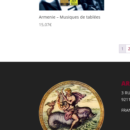
Armenie – Musiques de tablées
15,07
€
1
AR
3 R
921
FRA