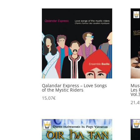
Qalandar Express – Love Songs
Musi
of the Mystic Riders
Les 
Vol.
15,07
€
21,4