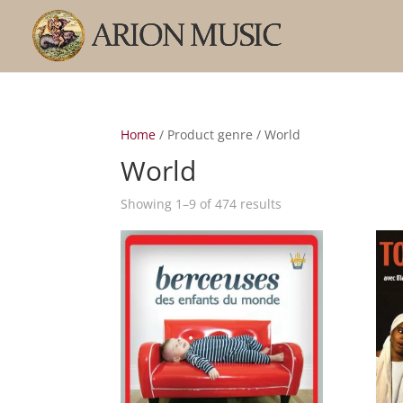
Home
/ Product genre / World
World
Sorted
Showing 1–9 of 474 results
by
popularity