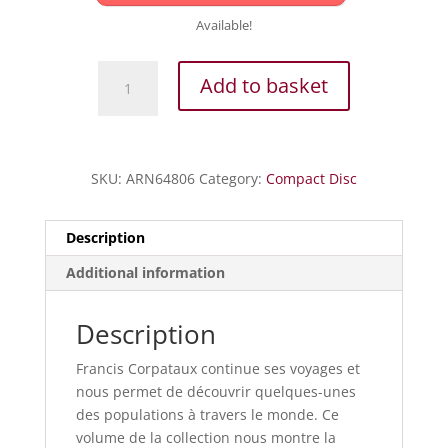
Available!
Berceuses
Add to basket
des
Enfants
du
Monde
SKU:
ARN64806
Category:
Compact Disc
Vol.
17
quantity
Description
Additional information
Description
Francis Corpataux continue ses voyages et
nous permet de découvrir quelques-unes
des populations à travers le monde. Ce
volume de la collection nous montre la