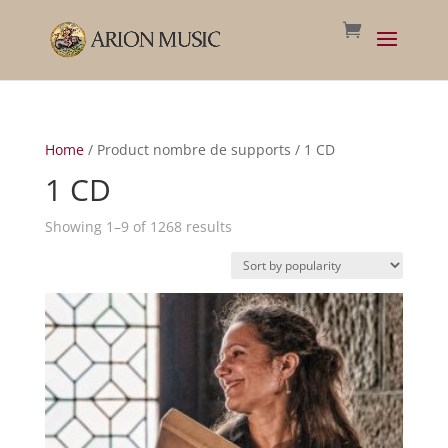
Home
/ Product nombre de supports / 1 CD
1 CD
Sorted
Showing 1–9 of 1268 results
by
popularity