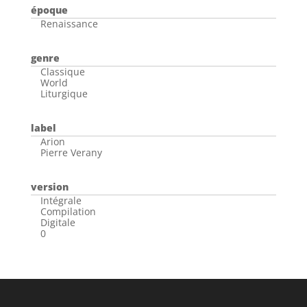
époque
Renaissance
genre
Classique
World
Liturgique
label
Arion
Pierre Verany
version
Intégrale
Compilation
Digitale
0