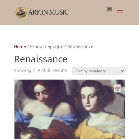
Home
/ Product époque / Renaissance
Renaissance
Sorted
Showing 1–9 of 35 results
by
popularity