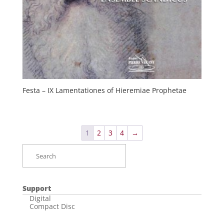
Festa – IX Lamentationes of Hieremiae Prophetae
1
2
3
4
→
Support
Digital
Compact Disc