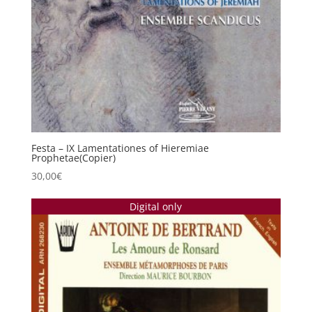
Festa – IX Lamentationes of Hieremiae
Prophetae(Copier)
30,00
€
Digital only