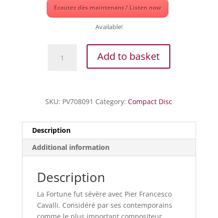
Ecoutez dès maintenant / Listen now
Available!
Cavalli
Add to basket
-
Vespro
della
Beata
SKU:
PV708091
Category:
Compact Disc
vergine
-
1656
Description
(Copier)
Additional information
quantity
Description
La Fortune fut sévère avec Pier Francesco
Cavalli. Considéré par ses contemporains
comme le plus important compositeur