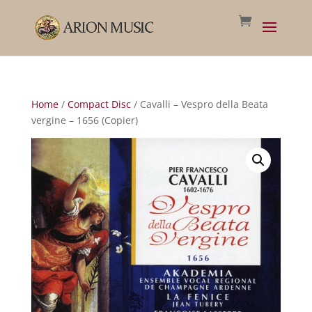
Home
/
Compact Disc
/ Cavalli – Vespro della Beata
vergine – 1656 (Copier)