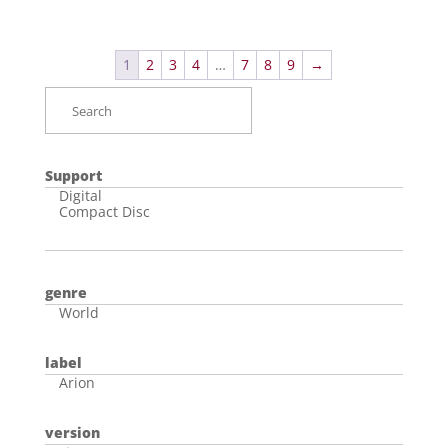
1
2
3
4
…
7
8
9
→
Support
Digital
Compact Disc
genre
World
label
Arion
version