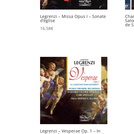
Legrenzi – Missa Opus I – Sonate
Char
d’église
Salo
de S
16,58
€
Legrenzi – Vesperae Op. 1 – In