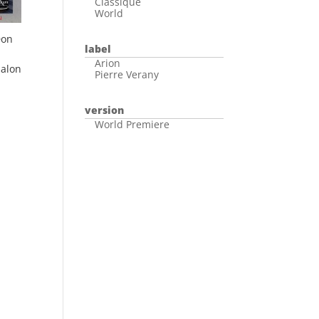
Classique
World
Don
label
Arion
salon
Pierre Verany
version
World Premiere