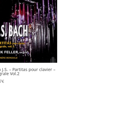
 J.S. – Partitas pour clavier –
grale Vol.2
7
€