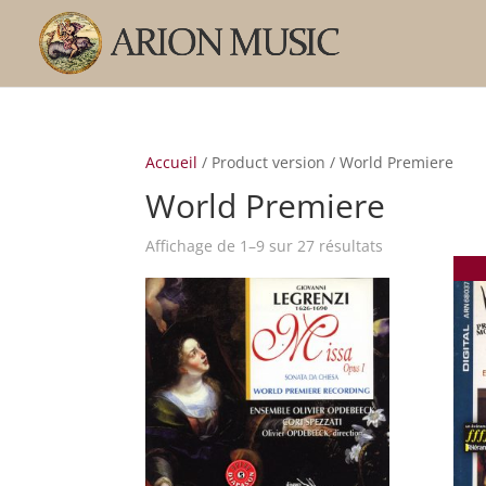
Accueil
/ Product version / World Premiere
World Premiere
Trié
Affichage de 1–9 sur 27 résultats
par
popularité