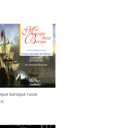
ique baroque russe
0
€