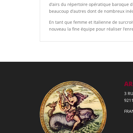
d’airs du répertoire opératique baroque d
beaucoup d’autres dont de nombreux inéd
En tant que femme et Italienne de surcroi
nouveau la fine équipe pour réaliser l’enr
AR
3 R
921
FRA