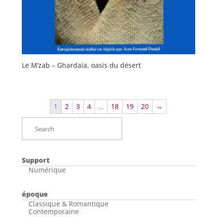
Le M’zab – Ghardaïa, oasis du désert
1
2
3
4
…
18
19
20
→
Support
Numérique
époque
Classique & Romantique
Contemporaine