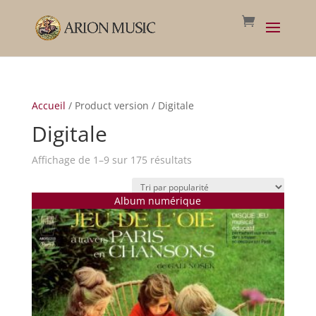
Accueil
/ Product version / Digitale
Digitale
Trié
Affichage de 1–9 sur 175 résultats
par
popularité
Album numérique