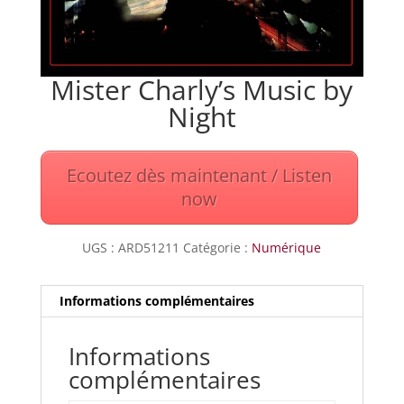
Mister Charly’s Music by
Night
Ecoutez dès maintenant / Listen
now
UGS :
ARD51211
Catégorie :
Numérique
Informations complémentaires
Informations
complémentaires