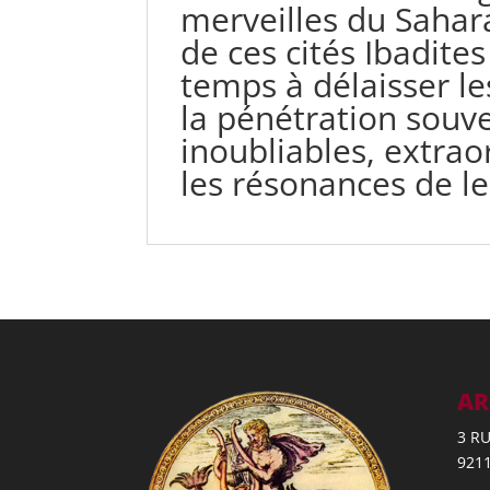
merveilles du Sahara
de ces cités Ibadite
temps à délaisser le
la pénétration souve
inoubliables, extrao
les résonances de 
AR
3 R
921