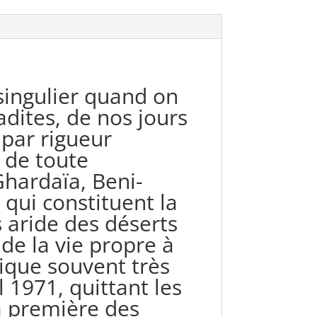
singulier quand on
adites, de nos jours
 par rigueur
t de toute
Ghardaïa, Beni-
 qui constituent la
 aride des déserts
de la vie propre à
sique souvent très
l 1971, quittant les
a première des