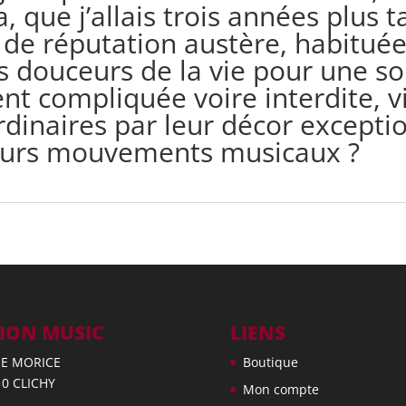
, que j’allais trois années plus
s de réputation austère, habitué
s douceurs de la vie pour une so
nt compliquée voire interdite, v
rdinaires par leur décor exceptio
leurs mouvements musicaux ?
ION MUSIC
LIENS
UE MORICE
Boutique
10 CLICHY
Mon compte