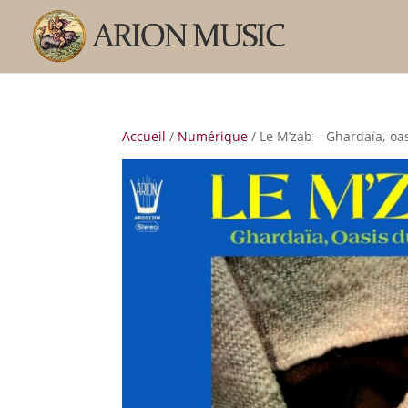
Accueil
/
Numérique
/ Le M’zab – Ghardaïa, oa