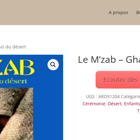
A propos
B
sis du désert
Le M’zab – Gha
Ecoutez dès 
UGS :
ARD51204
Catégori
Cérémonie
,
Désert
,
Enfant
T