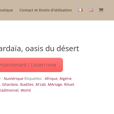
outique
Contact et Droits d’Utilisation
rdaïa, oasis du désert
maintenant / Listen now
e :
Numérique
Étiquettes :
Afrique
,
Algérie
,
s
,
Ghardaïa
,
Ibadites
,
M'zab
,
MAriage
,
Rituel
,
raditionnel
,
World