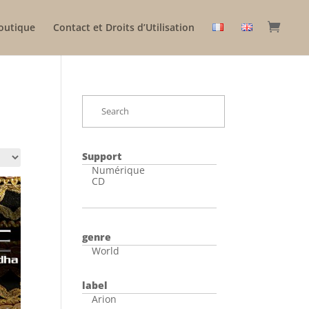
outique
Contact et Droits d’Utilisation
Support
Numérique
CD
genre
World
label
Arion