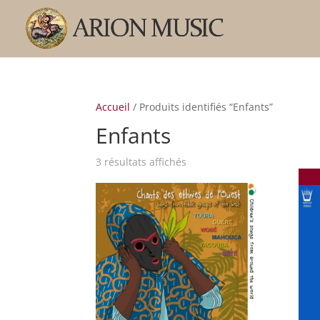
Accueil
/ Produits identifiés “Enfants”
Enfants
Trié
3 résultats affichés
par
popularité