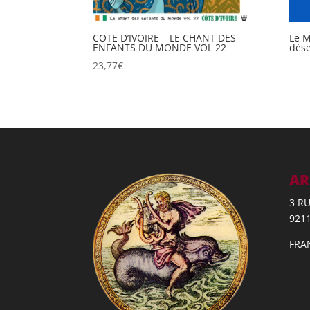
COTE D’IVOIRE – LE CHANT DES
Le M
ENFANTS DU MONDE VOL 22
dése
23,77
€
AR
3 R
921
FRA