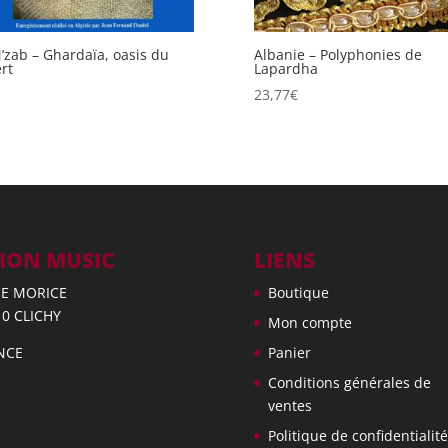
’zab – Ghardaïa, oasis du
Albanie – Polyphonies de
rt
Lapardha
23,77
€
ION MUSIC
LIENS
UE MORICE
Boutique
10 CLICHY
Mon compte
NCE
Panier
Conditions générales de
ventes
Politique de confidentialité