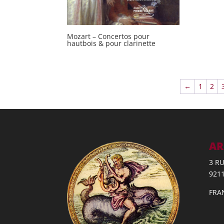
Mozart – Concertos pour
hautbois & pour clarinette
←
1
2
AR
3 R
921
FRA