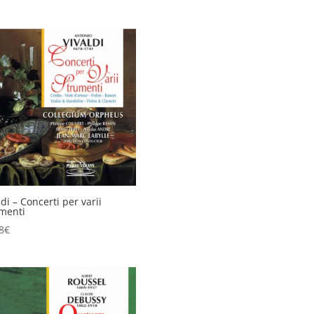
ldi – Concerti per varii
menti
8
€