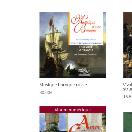
Musique baroque russe
Viva
stru
30,00
€
16,5
Album numérique