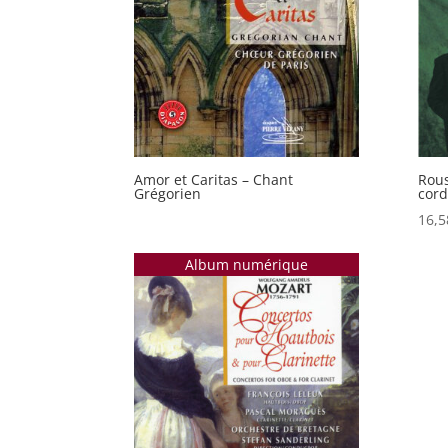
Amor et Caritas – Chant
Rous
Grégorien
cord
16,5
Album numérique