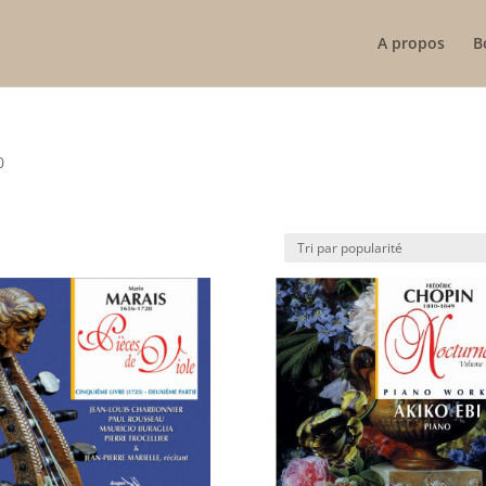
A propos
B
0
ité