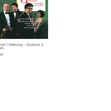
sel / Debussy – Quatuor à
es
8
€