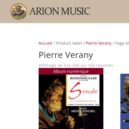
Accueil
/ Product label /
Pierre Verany
/ Page 6
Pierre Verany
Trié
Affichage de 532–540 sur 554 résultats
Album numérique
par
popular