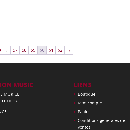
3
…
57
58
59
60
61
62
→
ION MUSIC
LIENS
UE MORICE
Boutique
10 CLICHY
Mon compte
NCE
Panier
Conditions générales de
ventes