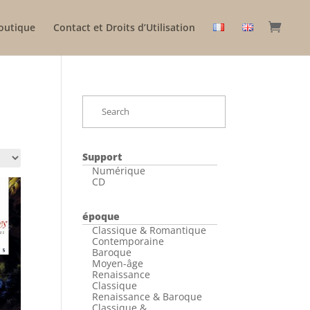
outique
Contact et Droits d’Utilisation
Support
Numérique
CD
époque
Classique & Romantique
Contemporaine
Baroque
Moyen-âge
Renaissance
Classique
Renaissance & Baroque
Classique &