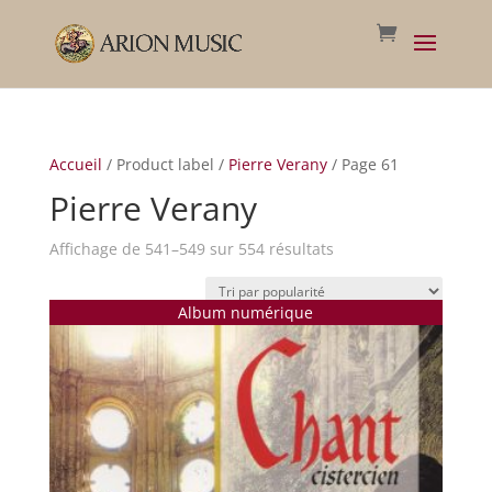
Accueil
/ Product label /
Pierre Verany
/ Page 61
Pierre Verany
Trié
Affichage de 541–549 sur 554 résultats
par
popularité
Album numérique