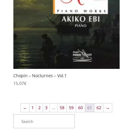
Chopin – Nocturnes – Vol.1
15,07
€
←
1
2
3
…
58
59
60
61
62
→