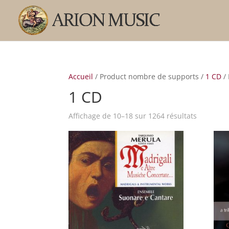
Accueil
/ Product nombre de supports /
1 CD
/ 
1 CD
Trié
Affichage de 10–18 sur 1264 résultats
par
popularit