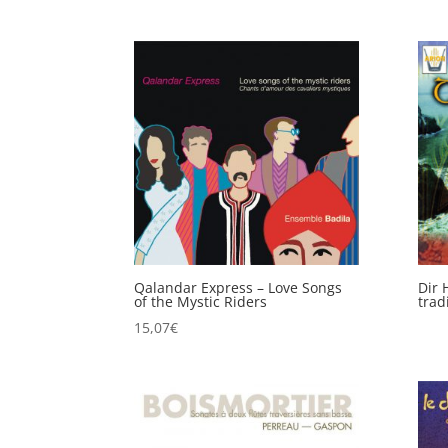
Qalandar Express – Love Songs
Dir 
of the Mystic Riders
trad
15,07
€