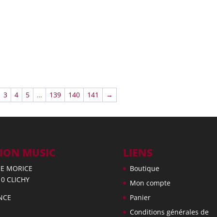
3
4
5
…
139
140
141
→
ION MUSIC
LIENS
UE MORICE
Boutique
10 CLICHY
Mon compte
NCE
Panier
Conditions générales de