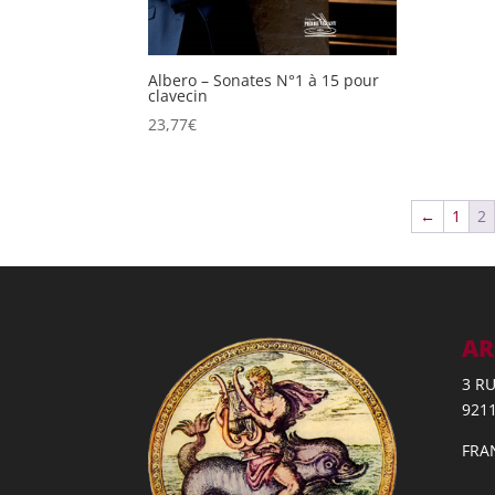
Albero – Sonates N°1 à 15 pour
clavecin
23,77
€
←
1
2
AR
3 R
921
FRA