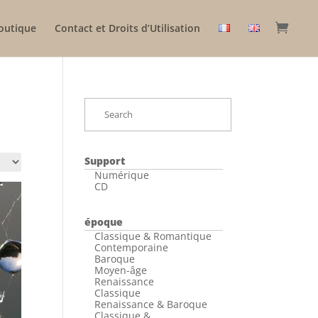
outique
Contact et Droits d’Utilisation
Support
Numérique
CD
époque
Classique & Romantique
Contemporaine
Baroque
Moyen-âge
Renaissance
Classique
Renaissance & Baroque
Classique &