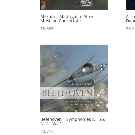
Merula – Madrigali e Altre
A Tr
Musiche Concertate…
Dau
16,58
€
23,7
Beethoven – Symphonies N° 5 &
N°2 – Vol.1
23,77
€