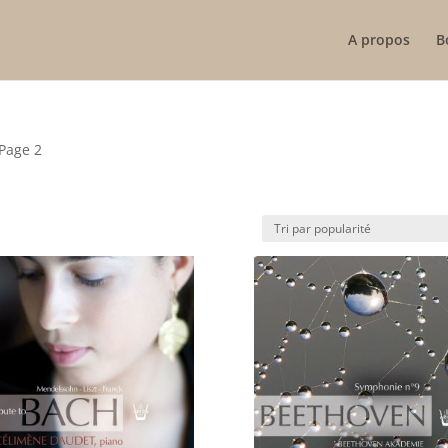
A propos
B
Page 2
é