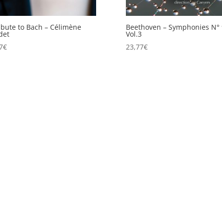
ibute to Bach – Célimène
Beethoven – Symphonies N° 
det
Vol.3
7
€
23,77
€