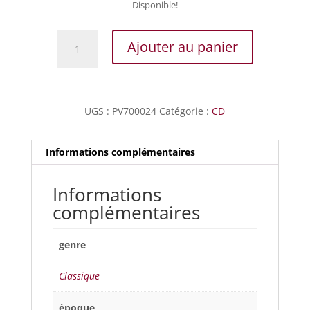
Disponible!
quantité
Ajouter au panier
de
Merula
-
Madrigali
UGS :
PV700024
Catégorie :
CD
e
Altre
Musiche
Informations complémentaires
Concertate...
Informations
complémentaires
genre
Classique
époque