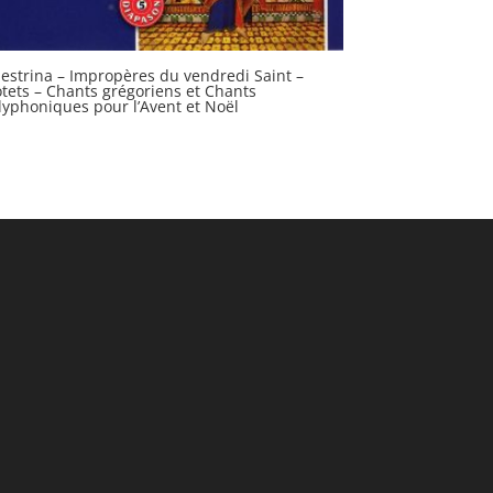
lestrina – Impropères du vendredi Saint –
tets – Chants grégoriens et Chants
lyphoniques pour l’Avent et Noël