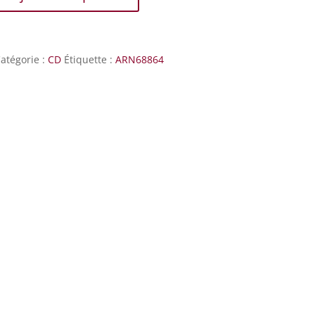
atégorie :
CD
Étiquette :
ARN68864