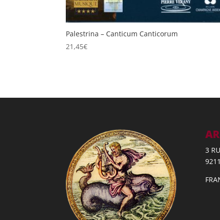
Palestrina – Canticum Canticorum
21,45
€
AR
3 R
921
FRA