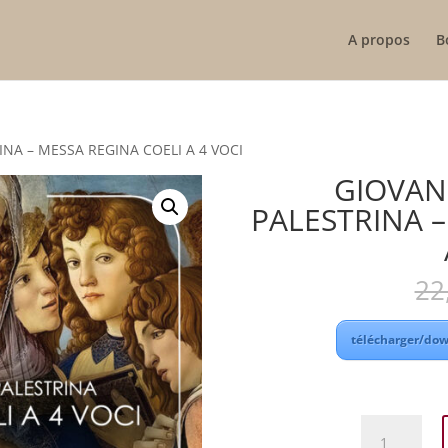
A propos
B
INA – MESSA REGINA COELI A 4 VOCI
GIOVANN
PALESTRINA –
22
télécharger/dow
quantité