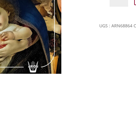
de
GIOVANNI
PIERLUIGI
DA
UGS :
ARN68864
C
PALESTRINA
-
MESSA
REGINA
COELI
A
4
VOCI