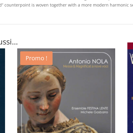
d” counterpoint is woven together with a more modern harmonic sen
ussi…
Promo !