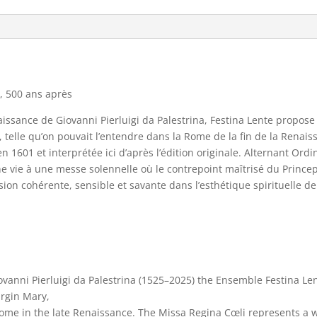
a, 500 ans après
aissance de Giovanni Pierluigi da Palestrina, Festina Lente propose
ie, telle qu’on pouvait l’entendre dans la Rome de la fin de la Rena
n 1601 et interprétée ici d’après l’édition originale.
Alternant Ord
nne vie à une messe solennelle où le contrepoint maîtrisé du Princ
n cohérente, sensible et savante dans l’esthétique spirituelle de
iovanni Pierluigi da Palestrina (1525–2025) the Ensemble Festina Le
irgin Mary,
 Rome in the late Renaissance. The Missa Regina Cœli represents a 