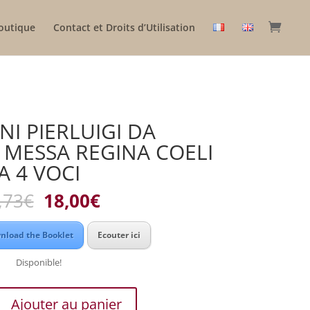
outique
Contact et Droits d’Utilisation
I PIERLUIGI DA
 MESSA REGINA COELI
A 4 VOCI
Le
Le
,73
€
18,00
€
prix
prix
initial
actuel
nload the Booklet
Ecouter ici
était :
est :
22,73€.
18,00€.
Disponible!
Ajouter au panier