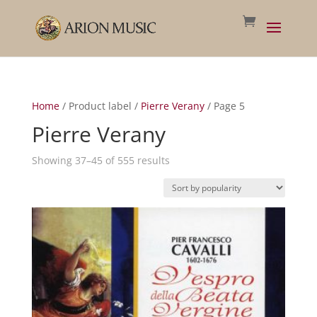
Home
/ Product label /
Pierre Verany
/ Page 5
Pierre Verany
Sorted
Showing 37–45 of 555 results
by
popularity