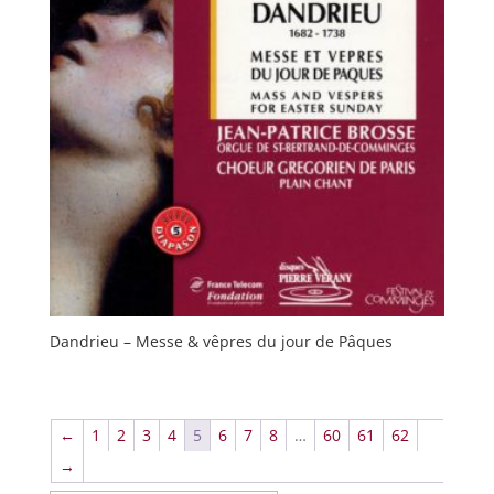
Dandrieu – Messe & vêpres du jour de Pâques
←
1
2
3
4
5
6
7
8
…
60
61
62
→