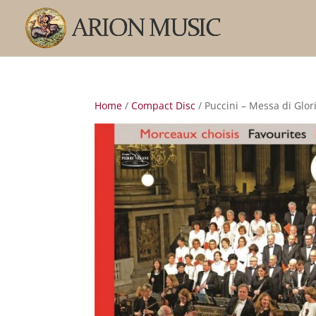
Home
/
Compact Disc
/ Puccini – Messa di Glor