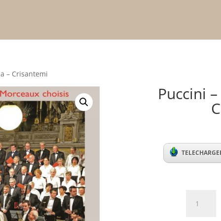
ia – Crisantemi
Puccini –
C
TELECHARGER
Puccini
-
Messa