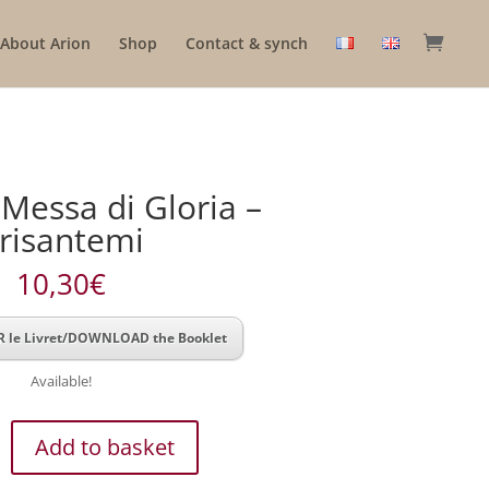
About Arion
Shop
Contact & synch
 Messa di Gloria –
risantemi
10,30
€
 le Livret/DOWNLOAD the Booklet
Available!
Add to basket