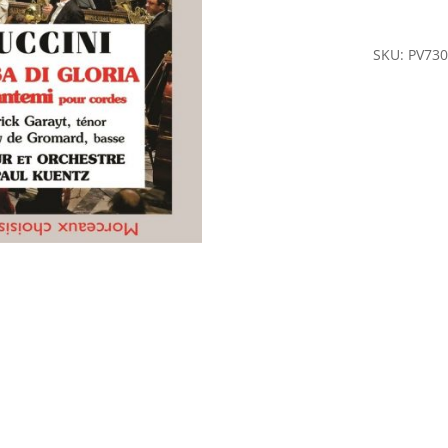
di
Gloria
SKU:
PV73
-
Crisantem
quantity