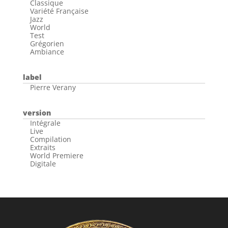
Classique
Variété Française
Jazz
World
Test
Grégorien
Ambiance
label
Pierre Verany
version
Intégrale
Live
Compilation
Extraits
World Premiere
Digitale