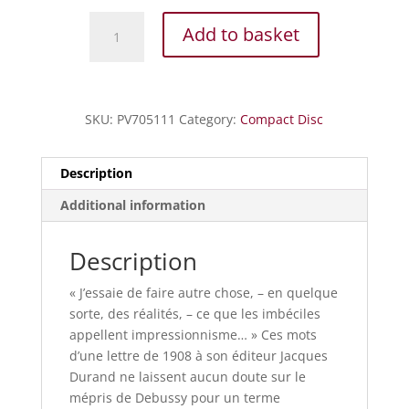
Debussy
Add to basket
-
L'Œuvre
pour
piano
SKU:
PV705111
Category:
Compact Disc
-
Vol.5
quantity
Description
Additional information
Description
« J’essaie de faire autre chose, – en quelque
sorte, des réalités, – ce que les imbéciles
appellent impressionnisme… » Ces mots
d’une lettre de 1908 à son éditeur Jacques
Durand ne laissent aucun doute sur le
mépris de Debussy pour un terme