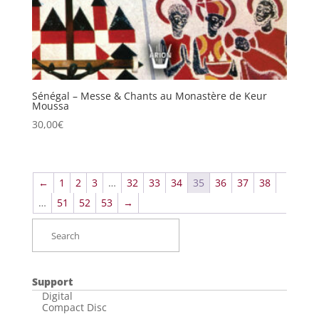
Sénégal – Messe & Chants au Monastère de Keur
Moussa
30,00
€
←
1
2
3
…
32
33
34
35
36
37
38
…
51
52
53
→
Support
Digital
Compact Disc