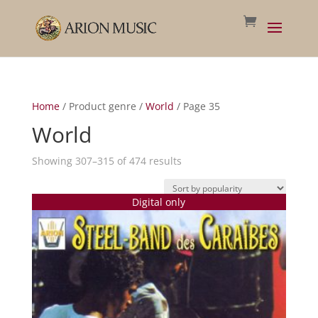
Home
/ Product genre /
World
/ Page 35
World
Sorted
Showing 307–315 of 474 results
by
popularity
Digital only