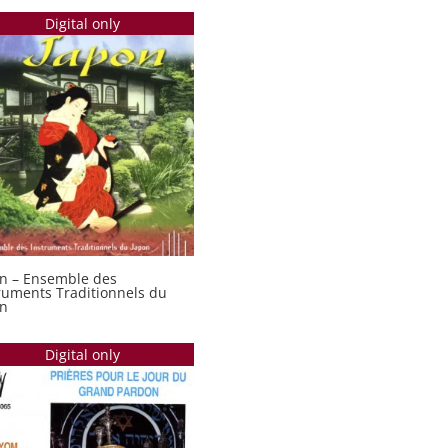
Digital only
n – Ensemble des
ruments Traditionnels du
on
Digital only