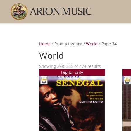
Home
/ Product genre /
World
/ Page 34
World
Sorted
Showing 298–306 of 474 results
Digital only
by
popularity