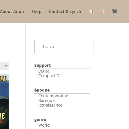
About Arion
Shop
Contact & synch
Support
Digital
Compact Disc
époque
Contemporaine
Baroque
Renaissance
genre
World