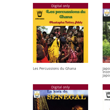
Digital only
Les Percussions du Ghana
Japo
Inst
Jap
Digital only