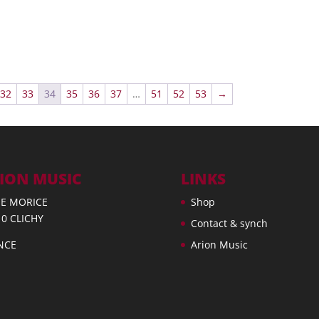
32
33
34
35
36
37
…
51
52
53
→
ION MUSIC
LINKS
UE MORICE
Shop
10 CLICHY
Contact & synch
NCE
Arion Music