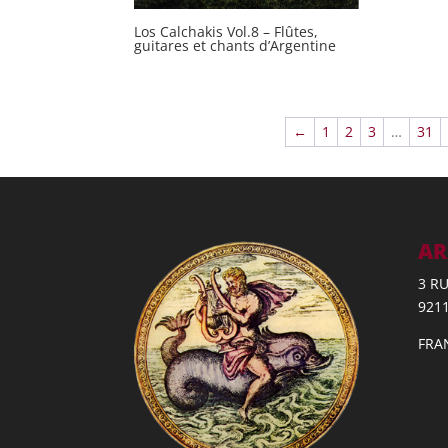
Los Calchakis Vol.8 – Flûtes,
guitares et chants d’Argentine
←
1
2
3
…
31
AR
3 R
921
FRA