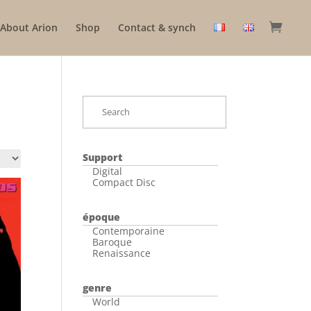
About Arion
Shop
Contact & synch
Support
Digital
Compact Disc
époque
Contemporaine
Baroque
Renaissance
genre
World