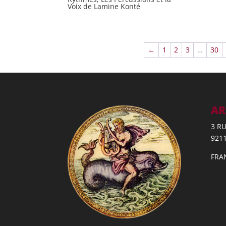
Voix de Lamine Konté
←
1
2
3
…
30
AR
3 R
921
FRA