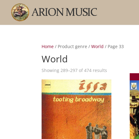
Home
/ Product genre /
World
/ Page 33
World
Sorted
Showing 289–297 of 474 results
by
popularity