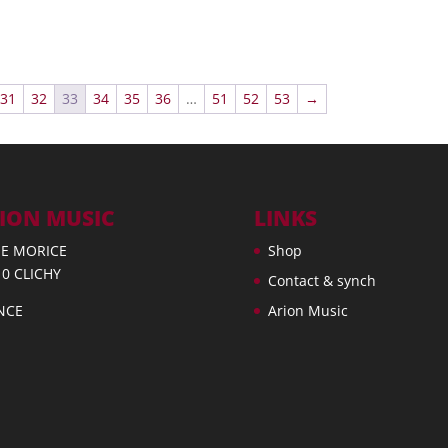
31
32
33
34
35
36
…
51
52
53
→
ION MUSIC
LINKS
UE MORICE
Shop
10 CLICHY
Contact & synch
NCE
Arion Music