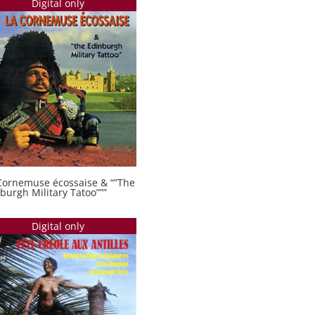
Digital only
Cornemuse écossaise & “”The
burgh Military Tatoo”””
Digital only