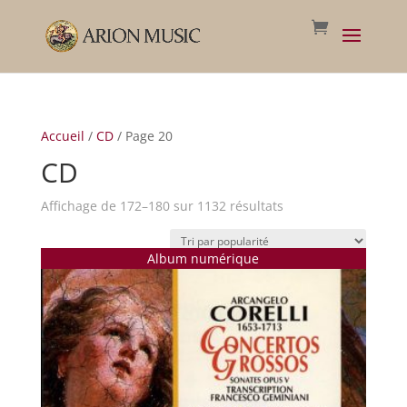
Accueil
/
CD
/ Page 20
CD
Trié
Affichage de 172–180 sur 1132 résultats
par
popularité
Album numérique