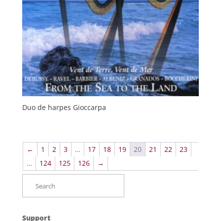
Duo de harpes Gioccarpa
←
1
2
3
…
17
18
19
20
21
22
23
…
124
125
126
→
Support