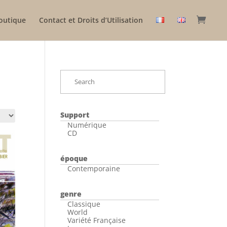
outique
Contact et Droits d’Utilisation
Support
Numérique
CD
époque
Contemporaine
genre
Classique
World
Variété Française