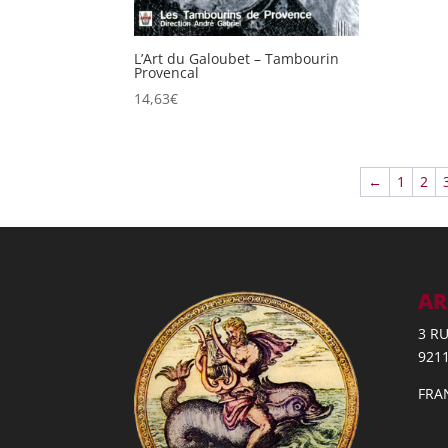
L’Art du Galoubet – Tambourin
Provencal
14,63
€
←
1
2
AR
3 R
921
FRA