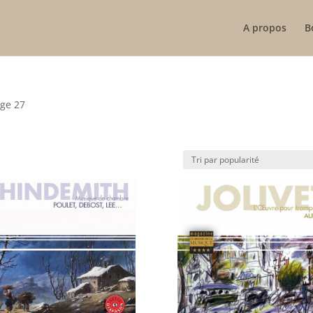
A propos
B
age 27
ité