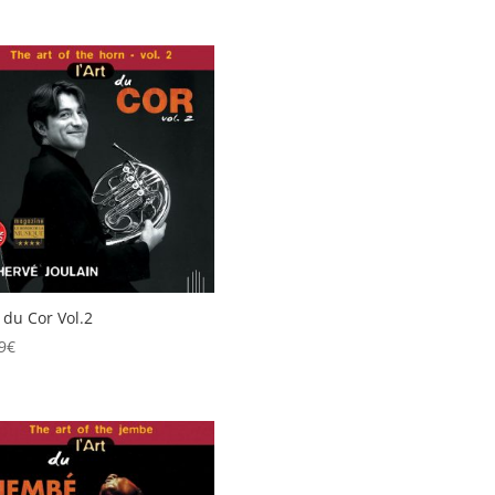
t du Cor Vol.2
9
€