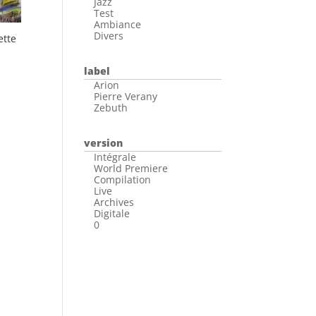
Jazz
Test
Ambiance
Divers
ette
label
Arion
Pierre Verany
Zebuth
version
Intégrale
World Premiere
Compilation
Live
Archives
Digitale
0