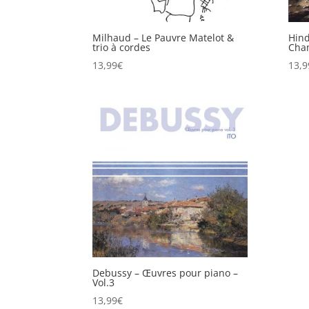
Milhaud – Le Pauvre Matelot &
Hin
trio à cordes
Cha
13,99
€
13,9
Debussy – Œuvres pour piano –
Vol.3
13,99
€