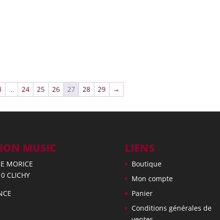
3
…
24
25
26
27
28
29
→
ION MUSIC
LIENS
UE MORICE
Boutique
10 CLICHY
Mon compte
NCE
Panier
Conditions générales de
ventes