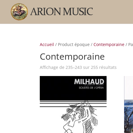
Accueil
/ Product époque /
Contemporaine
/ P
Contemporaine
Trié
Affichage de 235–243 sur 255 résultats
par
popular