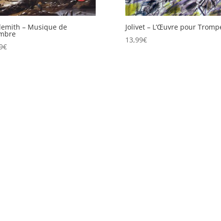
demith – Musique de
Jolivet – L’Œuvre pour Tromp
mbre
13,99
€
9
€