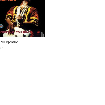
t du Djembe
3
€