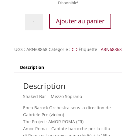
Disponible!
quantité
Ajouter au panier
de
AMOR
ROMA
UGS :
ARN68868
Catégorie :
CD
Étiquette :
ARN68868
Description
Description
Shaked Bàr – Mezzo Soprano
Enea Barock Orchestra sous la direction de
Gabriele Pro (violon)
The Project: AMOR ROMA (FR)
Amor Roma – Cantate barocche per la città
di Roma est un programme dédié à la Ville