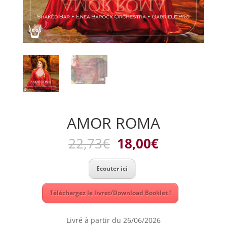
AMOR ROMA
Le
Le
22,73
€
18,00
€
prix
prix
initial
actuel
Ecouter ici
était :
est :
22,73€.
18,00€.
Téléchargez le livret/Download Booklet !
Livré à partir du 26/06/2026