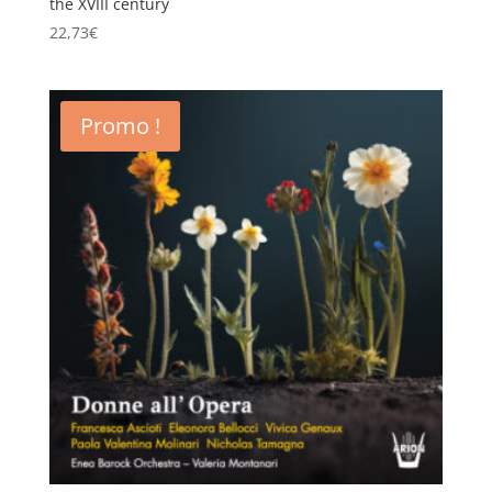
the XVIII century
22,73
€
Promo !