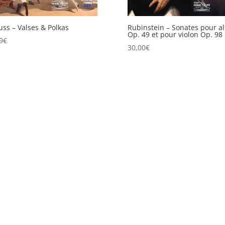
uss – Valses & Polkas
Rubinstein – Sonates pour al
Op. 49 et pour violon Op. 98
9
€
30,00
€