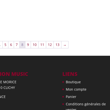
…
5
6
7
8
9
10
11
12
13
→
ION MUSIC
LIENS
UE MORICE
Boutique
10 CLICHY
Mon compte
NCE
Panier
Conditions générales de
ventes