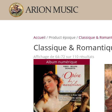
Accueil
/ Product époque /
Classique & Roman
Classique & Romantiq
Trié
Affichage de 64–72 sur 110 résultats
Album numérique
par
popularité