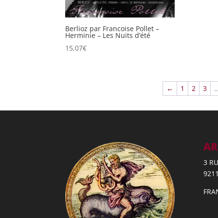
Berlioz par Francoise Pollet –
Herminie – Les Nuits d’été
15,07
€
←
1
2
3
AR
3 R
921
FRA