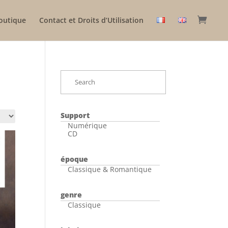
outique
Contact et Droits d’Utilisation
Support
Numérique
CD
époque
Classique & Romantique
genre
Classique