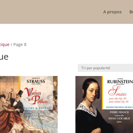
A propos
B
tique
/ Page 8
ue