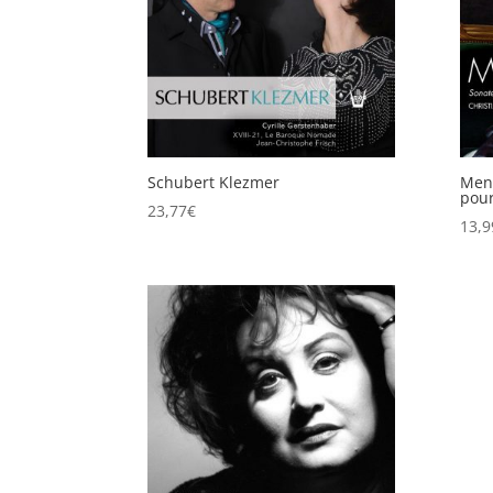
Schubert Klezmer
Mend
pour
23,77
€
13,9