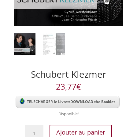
Schubert Klezmer
23,77
€
TELECHARGER le Livret/DOWNLOAD the Booklet
Disponible!
quantité
Ajouter au panier
de