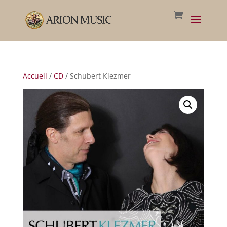
Accueil
/
CD
/ Schubert Klezmer