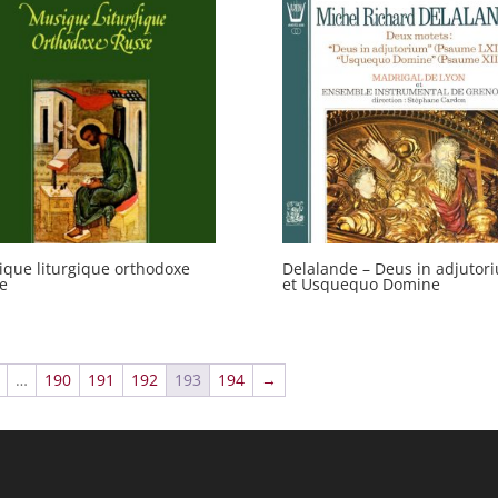
que liturgique orthodoxe
Delalande – Deus in adjutor
e
et Usquequo Domine
…
190
191
192
193
194
→