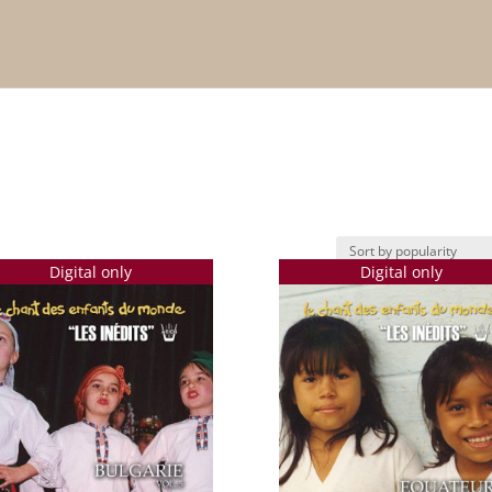
Digital only
Digital only