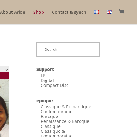
About Arion
Shop
Contact & synch
Support
LP
Digital
Compact Disc
époque
Classique & Romantique
Contemporaine
Baroque
Renaissance & Baroque
Classique
Classique &
Contemporaine