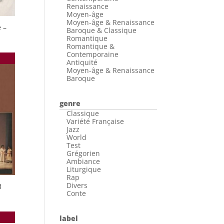
Renaissance
Moyen-âge
Moyen-âge & Renaissance
 –
Baroque & Classique
Romantique
Romantique &
Contemporaine
Antiquité
Moyen-âge & Renaissance
Baroque
genre
Classique
Variété Française
Jazz
World
Test
Grégorien
Ambiance
Liturgique
Rap
Divers
3
Conte
label