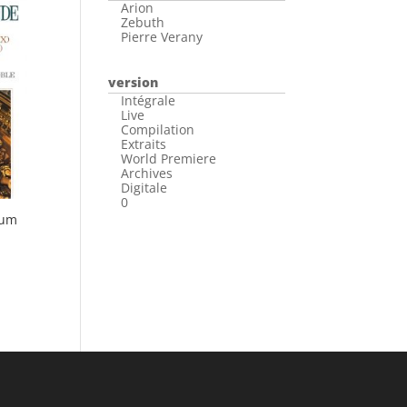
Arion
Zebuth
Pierre Verany
version
Intégrale
Live
Compilation
Extraits
World Premiere
Archives
Digitale
0
ium