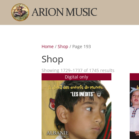
Home
/
Shop
/ Page 193
Shop
Sorted
Showing 1729–1737 of 1745 results
Digital only
by
popularity