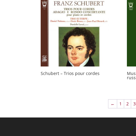
Schubert – Trios pour cordes
Musi
russ
←
1
2
3