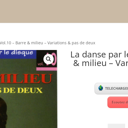
Vol.10 – Barre & milieu – Variations & pas de deux
La danse par l
& milieu – Va
TELECHARGER
Ecoutez d
La