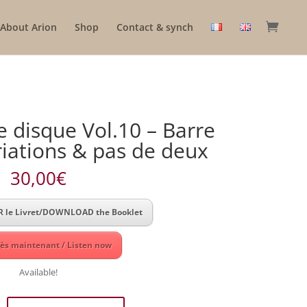
About Arion
Shop
Contact & synch
e disque Vol.10 – Barre
riations & pas de deux
30,00
€
 le Livret/DOWNLOAD the Booklet
ès maintenant / Listen now
Available!