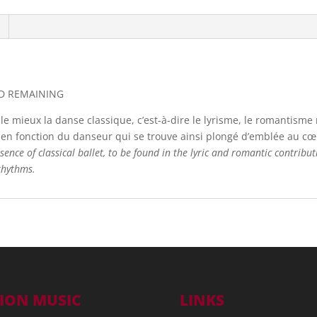
CD REMAINING
e mieux la danse classique, c’est-à-dire le lyrisme, le romantism
ée en fonction du danseur qui se trouve ainsi plongé d’emblée au 
ence of classical ballet, to be found in the lyric and romantic contribu
 rhythms.
ION MUSIC
LINKS