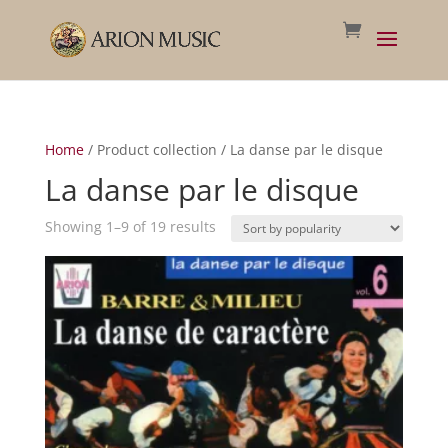
Home
/ Product collection / La danse par le disque
La danse par le disque
Sorted
Showing 1–9 of 19 results
by
popularity