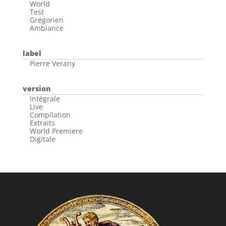
World
Test
Grégorien
Ambiance
label
Pierre Verany
version
Intégrale
Live
Compilation
Extraits
World Premiere
Digitale