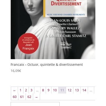
Francaix – Octuor, quintette & divertissement
16,09
€
←
1
2
3
…
8
9
10
11
12
13
14
…
60
61
62
→