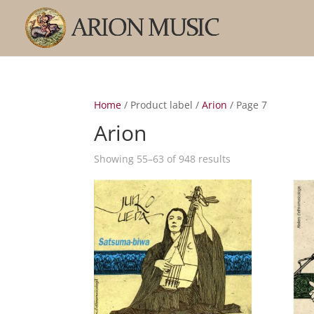
Home
/ Product label /
Arion
/ Page 7
Arion
Sorted
Showing 55–63 of 948 results
by
popularity