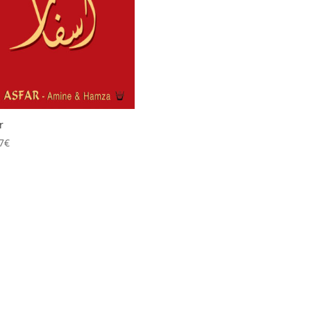
r
7
€