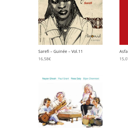
Sarefi – Guinée – Vol.11
Asfa
16,58
€
15,0