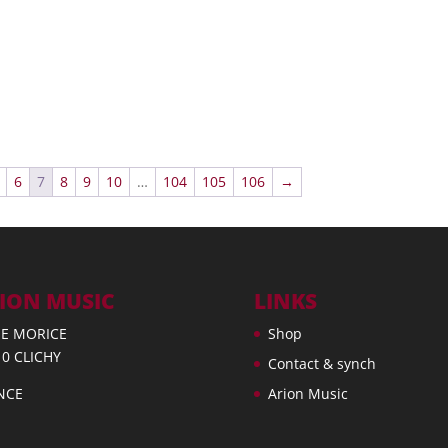
6
7
8
9
10
…
104
105
106
→
ION MUSIC
LINKS
UE MORICE
Shop
10 CLICHY
Contact & synch
NCE
Arion Music