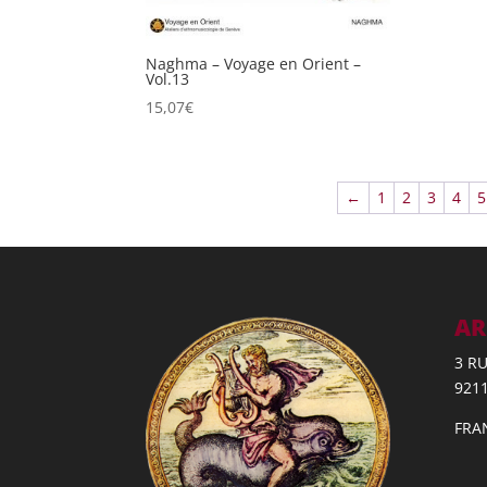
Naghma – Voyage en Orient –
Vol.13
15,07
€
←
1
2
3
4
5
AR
3 R
921
FRA