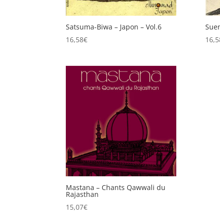
Satsuma-Biwa – Japon – Vol.6
Suen
16,58
€
16,5
Mastana – Chants Qawwali du
Rajasthan
15,07
€