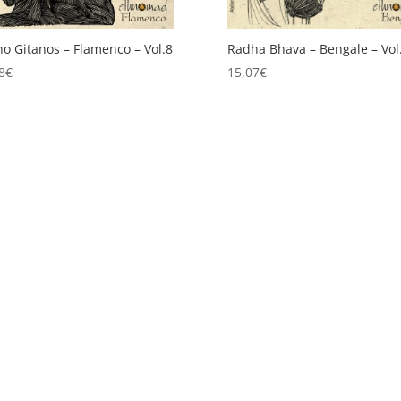
o Gitanos – Flamenco – Vol.8
Radha Bhava – Bengale – Vol
8
€
15,07
€