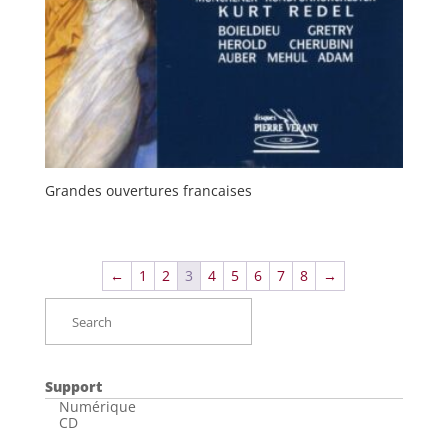
Grandes ouvertures francaises
←
1
2
3
4
5
6
7
8
→
Support
Numérique
CD