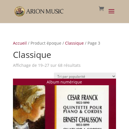
Accueil
/ Product époque /
Classique
/ Page 3
Classique
Trié
Affichage de 19–27 sur 68 résultats
par
popularité
Album numérique