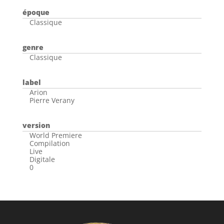
époque
Classique
genre
Classique
label
Arion
Pierre Verany
version
World Premiere
Compilation
Live
Digitale
0