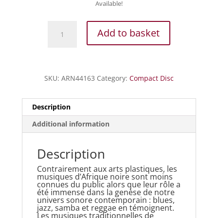
Available!
Sénégal
Add to basket
-
Kora,
balafon,
guitare,
SKU:
ARN44163
Category:
Compact Disc
percussions
&
chants
Description
quantity
Additional information
Description
Contrairement aux arts plastiques, les
musiques d’Afrique noire sont moins
connues du public alors que leur rôle a
été immense dans la genèse de notre
univers sonore contemporain : blues,
jazz, samba et reggae en témoignent.
Les musiques traditionnelles de