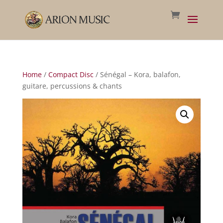
Home
/
Compact Disc
/ Sénégal – Kora, balafon,
guitare, percussions & chants