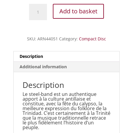
Le
Add to basket
Steel-
Band
de
la
SKU:
ARN44051
Category:
Compact Disc
Trinidad
-
Magie
Description
Caraibe
Additional information
quantity
Description
Le steel-band est un authentique
apport à la culture antillaise et
constitue, avec la fête du calypso, la
meilleure expression du folklore de la
Trinidad. C’est certainement à la Trinité
que la musique traditionnelle retrace
le plus fidèlement l’histoire d’un
peuple.