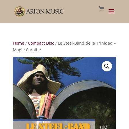
Home
/
Compact Disc
/ Le Steel-Band de la Trinidad –
Magie Caraibe