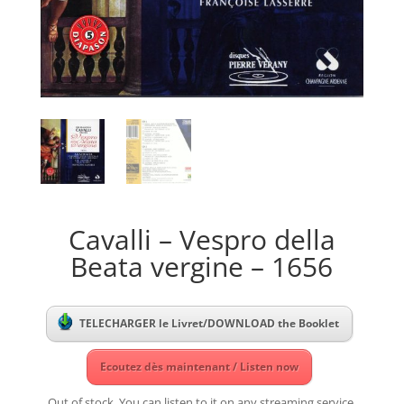
Cavalli – Vespro della
Beata vergine – 1656
TELECHARGER le Livret/DOWNLOAD the Booklet
Ecoutez dès maintenant / Listen now
Out of stock. You can listen to it on any streaming service.