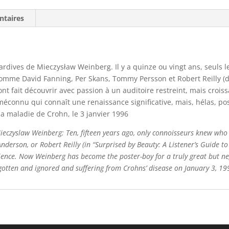
ntaires
rdives de Mieczysław Weinberg. Il y a quinze ou vingt ans, seuls l
omme David Fanning, Per Skans, Tommy Persson et Robert Reilly (da
nt fait découvrir avec passion à un auditoire restreint, mais crois
connu qui connaît une renaissance significative, mais, hélas, p
la maladie de Crohn, le 3 janvier 1996
ieczyslaw Weinberg: Ten, fifteen years ago, only connoisseurs knew who
derson, or Robert Reilly (in “Surprised by Beauty: A Listener’s Guide t
ience. Now Weinberg has become the poster-boy for a truly great but n
gotten and ignored and suffering from Crohns’ disease on January 3, 19