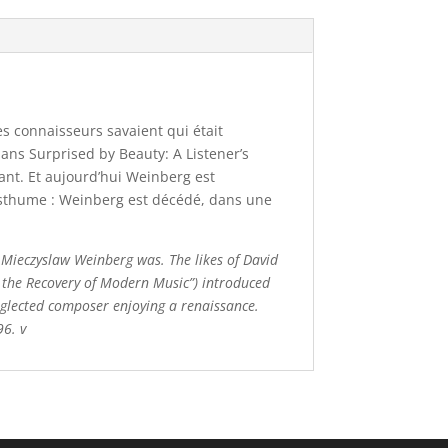
es connaisseurs savaient qui était
ns Surprised by Beauty: A Listener’s
sant. Et aujourd’hui Weinberg est
osthume : Weinberg est décédé, dans une
 Mieczyslaw Weinberg was. The likes of David
o the Recovery of Modern Music”) introduced
eglected composer enjoying a renaissance.
96. v