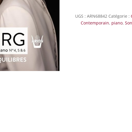
-
3
UGS :
ARN68842
Catégorie :
Sonatas
Contemporain
,
piano
,
Son
for
violin
and
piano,
N°4,5
et
6
-
Vol.2