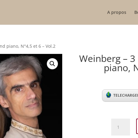
A propos
B
nd piano, N°4,5 et 6 – Vol.2
Weinberg – 3 
piano, N
TELECHARGER
quantité
de
Weinberg