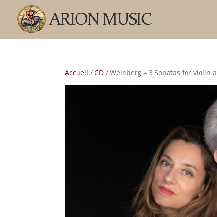
Accueil
/
CD
/ Weinberg – 3 Sonatas for violin a