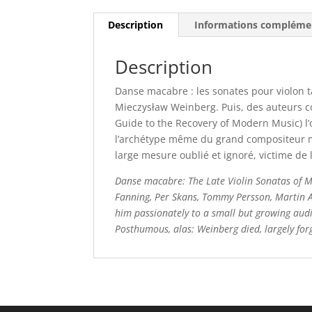
Description
Informations compléme
Description
Danse macabre : les sonates pour violon ta
Mieczysław Weinberg. Puis, des auteurs c
Guide to the Recovery of Modern Music) l’o
l’archétype même du grand compositeur mé
large mesure oublié et ignoré, victime de 
Danse macabre: The Late Violin Sonatas of M
Fanning, Per Skans, Tommy Persson, Martin An
him passionately to a small but growing aud
Posthumous, alas: Weinberg died, largely for