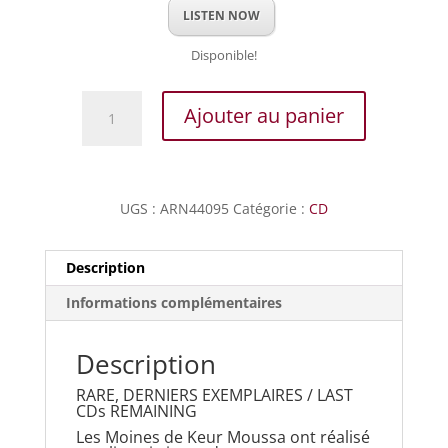
LISTEN NOW
Disponible!
quantité
Ajouter au panier
de
Sénégal
-
Messe
UGS :
ARN44095
Catégorie :
CD
&
Chants
au
Description
Monastère
Informations complémentaires
de
Keur
Moussa
Description
RARE, DERNIERS EXEMPLAIRES / LAST
CDs REMAINING
Les Moines de Keur Moussa ont réalisé