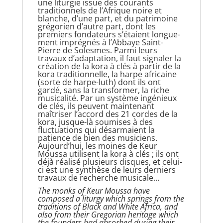
une liturgie issue des courants
traditionnels de l’Afrique noire et
blanche, d’une part, et du patrimoine
grégorien d’autre part, dont les
premiers fondateurs s’étaient longue­
ment imprégnés à l’Abbaye Saint-
Pierre de Solesmes. Parmi leurs
travaux d’adaptation, il faut signaler la
création de la kora à clés à partir de la
kora traditionnelle, la harpe africaine
(sorte de harpe-luth) dont ils ont
gardé, sans la transformer, la riche
musicalité. Par un système ingénieux
de clés, ils peuvent maintenant
maîtriser l’accord des 21 cordes de la
kora, jusque-là soumises à des
fluctuations qui désarmaient la
patience de bien des musiciens.
Aujourd’hui, les moines de Keur
Moussa utilisent la kora à clés ; ils ont
déjà réalisé plusieurs disques, et celui-
ci est une synthèse de leurs derniers
travaux de recherche musicale…
The monks of Keur Moussa have
composed a liturgy which springs from the
traditions of Black and White Africa, and
also from their Gregorian heritage which
the founders had absorbed during their