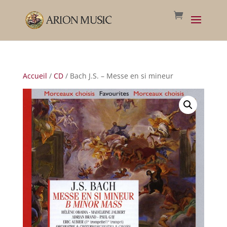
Accueil
/
CD
/ Bach J.S. – Messe en si mineur