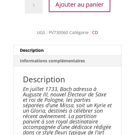
quantité
Ajouter au panier
de
Bach
J.S.
-
UGS :
PV730060
Catégorie :
CD
Messe
en
si
Description
mineur
Informations complémentaires
Description
En juillet 1733, Bach adressa à
Auguste III, nouvel Électeur de Saxe
et roi de Pologne, les parties
séparées d’une Missa, soit un Kyrie et
un Gloria, destinés à célébrer son
récent avènement. La partition
parvint à son royal destinataire
accompagnée d’une dédicace rédigée
dans ce style fleuri typique de l’art